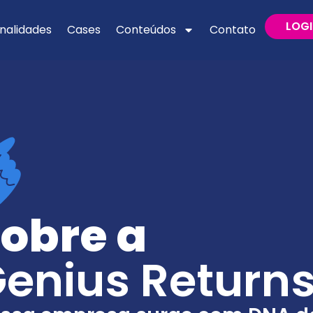
LOG
nalidades
Cases
Conteúdos
Contato
obre a
enius Return