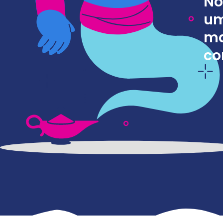
No
um
ma
co