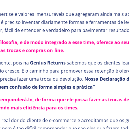
ise e valores imensuráveis que agregaram ainda mais ao p
é preciso inventar diariamente formas e ferramentas de lev
fácil de entender e verdadeiro para pavimentar resultados
filosofia, e de modo integrado a esse time, oferece ao 
as trocas e compras on-line.
iente, pois na
Genius Returns
sabemos que os clientes lea
não cresce. E o caminho para promover essa retenção é ofer
precisa fazer uma troca ou devolução.
Nossa Declaração d
sem confusão de forma simples e prática”
, emponderá-lo, de forma que ele possa fazer as trocas
ndo mais eficiência para os times.
al dor do cliente de e-commerce e acreditamos que os g
s nem é tão difícil compreender que são eles que fazem toda