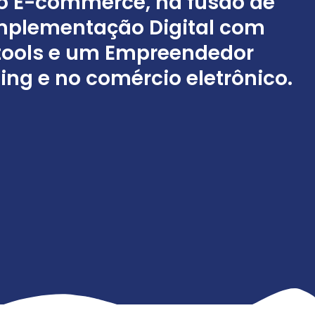
o E-commerce, na fusão de
mplementação Digital com
.tools e um Empreendedor
ng e no comércio eletrônico.