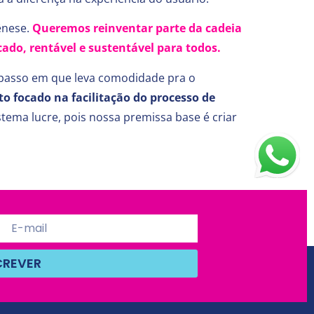
ênese.
Queremos reinventar parte da cadeia
ado, rentável e sustentável para todos.
o passo em que leva comodidade pra o
o focado na facilitação do processo de
tema lucre, pois nossa premissa base é criar
CREVER