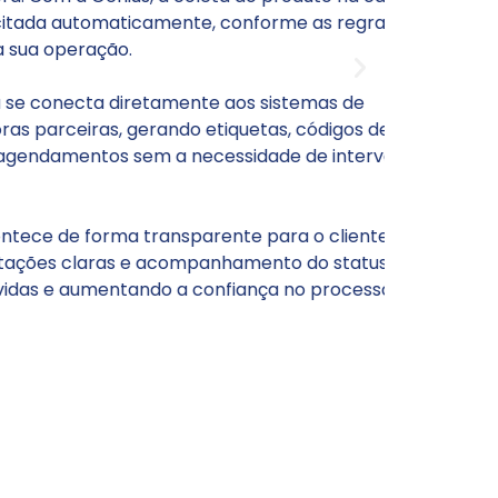
devolu
utomaticamente, conforme as regras
ação.
O clien
postar 
ta diretamente aos sistemas de
acompan
ras, gerando etiquetas, códigos de
dentro 
tos sem a necessidade de intervenção
Enquant
reduzin
forma transparente para o cliente, que
aument
aras e acompanhamento do status —
mentando a confiança no processo.
Mais co
cliente.