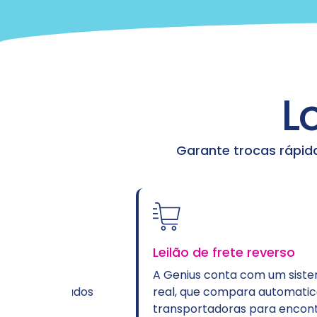
L
Garante trocas rápid
Leilão de frete reverso
0
A Genius conta com um sistema de leil
alhados
real, que compara automaticamente p
transportadoras para encontrar o meno