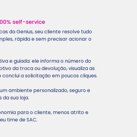
% self-service
Centra
da Genius, seu cliente resolve tudo
A Genius
s, rápida e sem precisar acionar o
acompan
solicita
finaliza
va e guiada: ele informa o número do
o da troca ou devolução, visualiza as
Cada fas
nclui a solicitação em poucos cliques.
trazendo
cliente.
 ambiente personalizado, seguro e
solicita
sua loja.
Além dis
ia para o cliente, menos atrito e
processo
time de SAC.
do produ
necessá
praticid