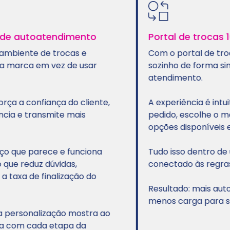
de autoatendimento
Portal de trocas 100
biente de trocas e
Com o portal de trocas 
marca em vez de usar
sozinho de forma simple
atendimento.
 a confiança do cliente,
A experiência é intuiti
 e transmite mais
pedido, escolhe o motiv
opções disponíveis e co
ue parece e funciona
Tudo isso dentro de um
 reduz dúvidas,
conectado às regras da 
axa de finalização do
Resultado: mais autonom
menos carga para seu 
ersonalização mostra ao
com cada etapa da