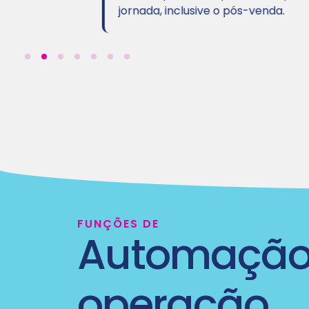
jornada, inclusive o pós-venda.
FUNÇÕES DE
Automação
operação
tes
Sistema de BlockList antifraude