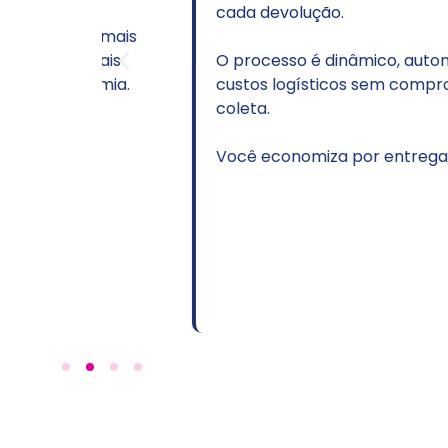
cada devolução.
e e mais
o mais
O processo é dinâmico, automático e g
onomia.
custos logísticos sem comprometer o p
coleta.
Você economiza por entrega, sem esfo