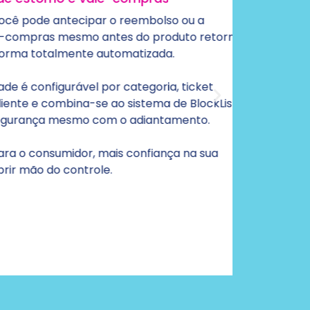
de antecipar o reembolso ou a
Quando o
ras mesmo antes do produto retornar
Genius p
totalmente automatizada.
exigir a
onfigurável por categoria, ticket
Essa lóg
 e combina-se ao sistema de BlockList
valor do
nça mesmo com o adiantamento.
outros.
consumidor, mais confiança na sua
Economi
 do controle.
inteligê