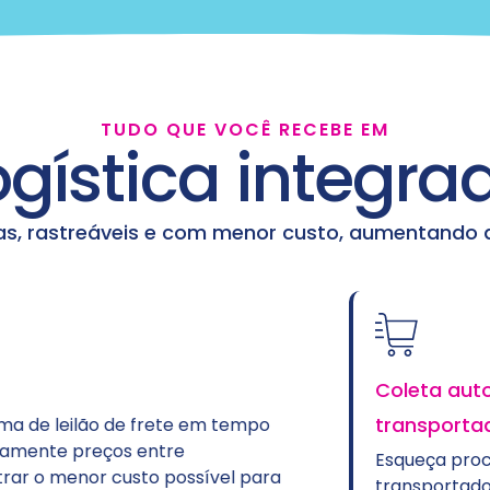
TUDO QUE VOCÊ RECEBE EM
ogística integra
as, rastreáveis e com menor custo, aumentando a 
Coleta automatizad
transportadora
ão de frete em tempo
reços entre
Esqueça processos man
r custo possível para
transportadora. Com a 