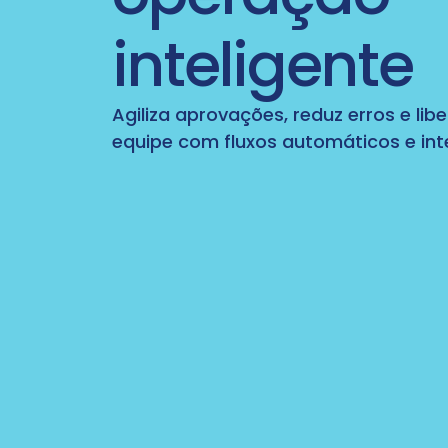
ões
A Genius possui um sistema inteligent
inteligente
 de forma
identifica padrões suspeitos de com
imento.
automaticamente tentativas de frau
ou devolução.
Agiliza aprovações, reduz erros e li
o cliente é
equipe com fluxos automáticos e inte
o que reduz
A tecnologia foi desenvolvida para 
sem comprometer a automação: o flu
quem está dentro das regras, enquan
dade na
são barradas com agilidade.
 o
Mais segurança para sua marca, sem 
atendimento.