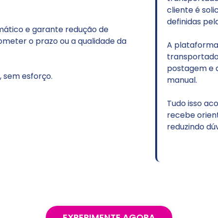
cliente é solicitada a
definidas pela sua oper
arante redução de
razo ou a qualidade da
A plataforma se conec
transportadoras parcei
postagem e agendamen
rço.
manual.
Tudo isso acontece de 
recebe orientações cl
reduzindo dúvidas e au
EXPERIMENTE AGORA