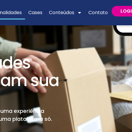
LOG
nalidades
Cases
Conteúdos
Contato
ades
icam sua
e uma experiência
 uma plataforma só.