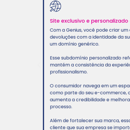
Site exclusivo e personalizado 
iadas
Com a Genius, você pode criar um am
do uma
devoluções com a identidade da sua 
 ou
um domínio genérico.
Esse subdomínio personalizado reforça
mantém a consistência da experiência
zadas
profissionalismo.
O consumidor navega em um espaço q
o mais
como parte do seu e-commerce, o que
aumenta a credibilidade e melhora a t
processo.
Além de fortalecer sua marca, essa p
cliente que sua empresa se importa 