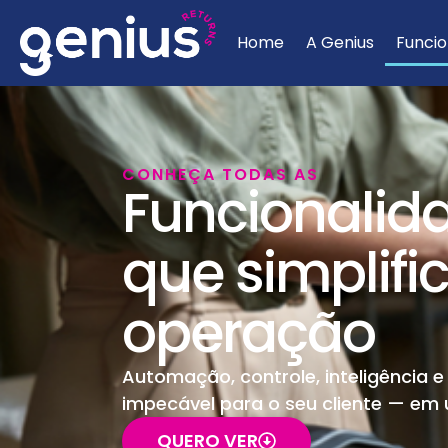
Home
A Genius
Funcio
CONHEÇA TODAS AS
Funcionalid
que simplif
operação
Automação, controle, inteligência 
impecável para o seu cliente — em
QUERO VER