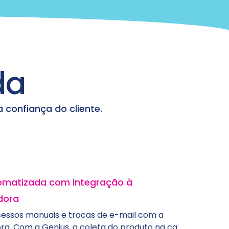
da
confiança do cliente.
a com integração à
Logís
A Geniu
conect
uais e trocas de e-mail com a
etique
Genius, a coleta do produto na casa do