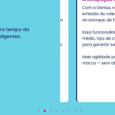
e de BlockList que
Com a Genius, você po
portamento e bloqueia
emissão do vale-comp
de no processo de troca
ao estoque, de forma 
bera tempo da
Essa funcionalidade é c
ligentes.
proteger sua operação
médio, tipo de cliente
xo continua fluido para
para garantir segura
to tentativas indevidas
Mais agilidade para o 
marca — sem abrir mão
perder eficiência no