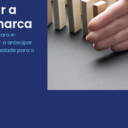
r a
marca
para e-
 a antecipar
nidade para o