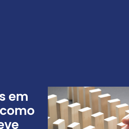
es em
 como
eve