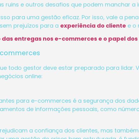
has ruins e outros desafios que podem manchar 
asso para uma gestão eficaz. Por isso, vale a pen
 sem prejuízos para a
experiência do cliente
e o 
uro das entregas nos e-commerces e o papel do
e-commerces
que todo gestor deve estar preparado para lidar. 
egócios online:
ntes para e-commerces é a segurança dos dados 
amentos de informações pessoais, como números 
rejudicam a confiança dos clientes, mas també
a ter uma gestão de crises bem estruturada, é fun